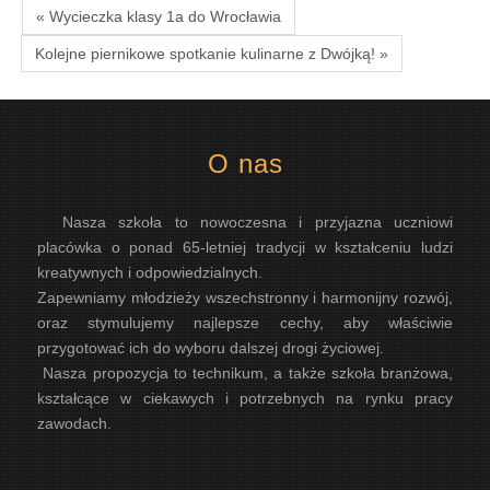
« Wycieczka klasy 1a do Wrocławia
Kolejne piernikowe spotkanie kulinarne z Dwójką! »
O nas
Nasza szkoła to nowoczesna i przyjazna uczniowi
placówka o ponad 65-letniej tradycji w kształceniu ludzi
kreatywnych i odpowiedzialnych.
Zapewniamy młodzieży wszechstronny i harmonijny rozwój,
oraz stymulujemy najlepsze cechy, aby właściwie
przygotować ich do wyboru dalszej drogi życiowej.
Nasza propozycja to technikum, a także szkoła branżowa,
kształcące w ciekawych i potrzebnych na rynku pracy
zawodach.