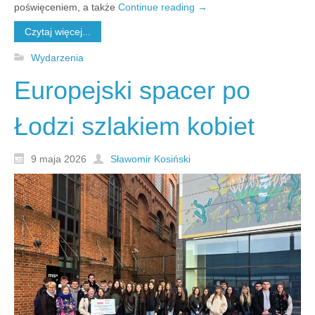
poświęceniem, a także
Continue reading
→
Czytaj więcej...
Wydarzenia
Europejski spacer po
Łodzi szlakiem kobiet
9 maja 2026
Sławomir Kosiński