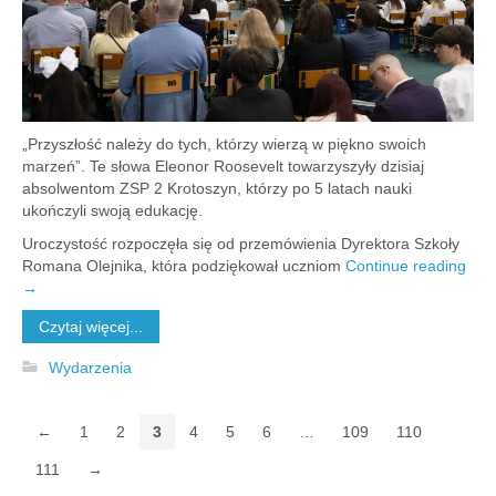
„Przyszłość należy do tych, którzy wierzą w piękno swoich
marzeń”. Te słowa Eleonor Roosevelt towarzyszyły dzisiaj
absolwentom ZSP 2 Krotoszyn, którzy po 5 latach nauki
ukończyli swoją edukację.
Uroczystość rozpoczęła się od przemówienia Dyrektora Szkoły
Romana Olejnika, która podziękował uczniom
Continue reading
→
Czytaj więcej...
Wydarzenia
←
1
2
3
4
5
6
…
109
110
111
→