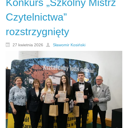
Konkurs „Szkolny Mistrz
Czytelnictwa”
rozstrzygnięty
27 kwietnia 2026
Sławomir Kosiński